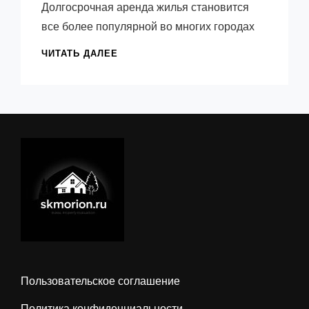
Долгосрочная аренда жилья становится
Максим
все более популярной во многих городах
ДОЛГОСРОЧНАЯ
ЧИТАТЬ ДАЛЕЕ
АРЕНДА
В
ЕКАТЕРИНБУРГЕ
—
ВСЕ
ПЛЮСЫ
И
МИНУСЫ
ВЫБОРА
Пользовательское соглашение
Политика конфиденциальности