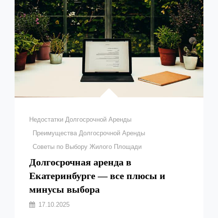
Рубрики
Недостатки Долгосрочной Аренды
Преимущества Долгосрочной Аренды
Советы по Выбору Жилого Площади
Долгосрочная аренда в
Екатеринбурге — все плюсы и
минусы выбора
Автор:
17.10.2025
Рыбаков