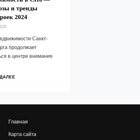
озы и тренды
роек 2024
2025
едвижимости Санкт-
рга продолжает
ься в центре внимания
КУДА
 ДАЛЕЕ
ДВИЖЕТСЯ
РЫНОК
НЕДВИЖИМОСТИ
В
СПБ
—
Главная
ПРОГНОЗЫ
И
Карта сайта
ТРЕНДЫ