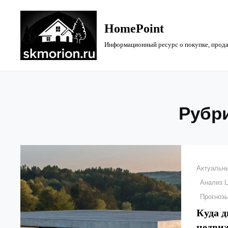
Перейти
к
HomePoint
содержимому
Информационный ресурс о покупке, прода
Рубр
Рубрики
Актуальн
Анализ 
Прогноз
Куда 
недви