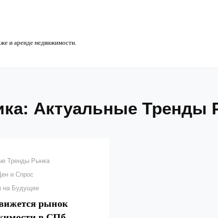
же и аренде недвижимости.
ика:
Актуальные Тренды 
ые Тренды Рынка
Цен и Спрос
ы на Будущее
движется рынок
жимости в СПб —